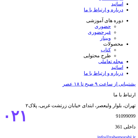
اساتید
درباره و ارتباط با ما
دوره های آموزشی
حضوری
غیرحضوری
وبینار
محصولات
کتاب
طرح محتوایی
مجله تعاملی
اساتید
درباره و ارتباط با ما
پشتیبانی از ساعت ۹ صبح تا ۱۸ عصر
ارتباط با ما
تهران، بلوار ولیعصر، ابتدای خیابان زرتشت غربی، پلاک۲
۰۲۱
91099099
داخلی 361
info@rahemorabi.ir