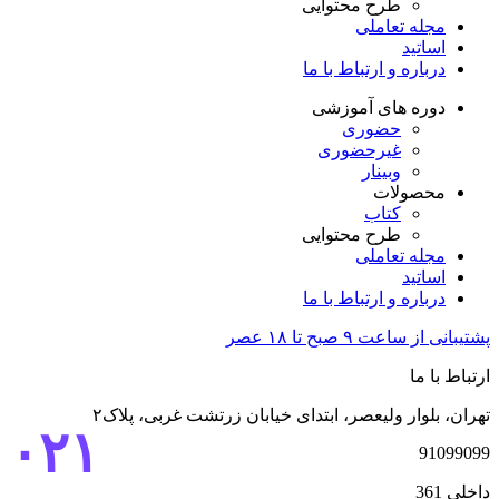
طرح محتوایی
مجله تعاملی
اساتید
درباره و ارتباط با ما
دوره های آموزشی
حضوری
غیرحضوری
وبینار
محصولات
کتاب
طرح محتوایی
مجله تعاملی
اساتید
درباره و ارتباط با ما
پشتیبانی از ساعت ۹ صبح تا ۱۸ عصر
ارتباط با ما
تهران، بلوار ولیعصر، ابتدای خیابان زرتشت غربی، پلاک۲
۰۲۱
91099099
داخلی 361