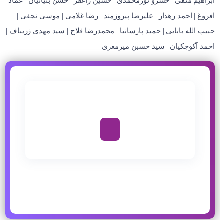
ابراهیم متقی | خسرو نورمحمدی | حسین راغفر | حسن بنیانیان | عماد
افروغ | احمد رهدار | علیرضا پیروزمند | رضا غلامی | موسی نجفی |
حبیب الله بابایی | حمید پارسانیا | محمدرضا فلاح | سید مهدی زریباف |
احمد آکوچکیان | سید حسین میرمعزی