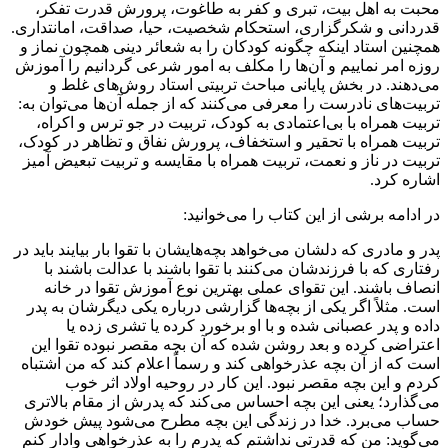
محبت به اهل بیت، تبری و کفر به طاغوت، پرورش قدرت تفکر،
قدردانی و شکرگزاری، استحکام شخصیت، حیا، صداقت، امانتداری.
همچنین استاد اینکه چگونه کودکان را به شعائر دینی همچون نماز و
روزه امر نماییم و آن‌ها را مکلف به امور شرعی گردانیم را آموزش
می‌دهند. در بخش پایانی مباحث تربیتی استاد روش‌های غلط و
تربیت‌های نادرست را معرفی می‌کنند که از جمله آن‌ها می‌توان به:
تربیت همراه با بی‌اعتمادی به کودک، تربیت در جو ترس و اکراه،
تربیت همراه با تحقیر و استخفاف، پرورش نفاق و تظاهر در کودک،
تربیت در ناز و نعمت، تربیت همراه با مقایسه و تربیت تبعیض آمیز
اشاره کرد.
در ادامه برشی از این کتاب را می‌خوانید:
پدر و مادری که دلشان می‌خواهد بچه‌هایشان با تقوا بار بیایند باید در
رفتاری که با فرزندشان می‌کنند با تقوا باشند با عدالت باشند با
انصاف باشند. این تقوای عملی بهترین نوع آموزش تقوا در خانه
است. مثلاً اگر یکی از بچه‌ها گزارشی درباره یکی دیگرشان به پدر
داده و پدر عصبانی شده و با او برخورد کرده یا تشری زده یا
اعتراضی کرده و بعد روشن شده که آن بچه مقصر نبوده تقوا این
است که از آن بچه عذرخواهی کند و رسماً اعلام کند که من اشتباه
کردم و این بچه مقصر نبود. این کار در روحیه اولاد اثر خوب
می‌گذارد؛ یعنی این بچه احساس می‌کند که پدرش از مقام بالاتری
حساب می‌برد. خدا در زندگی این بچه مطرح می‌شود پیش خودش
می‌گوید: من که قدرتی نداشتم که پدرم را به عذرخواهی وادار کنم