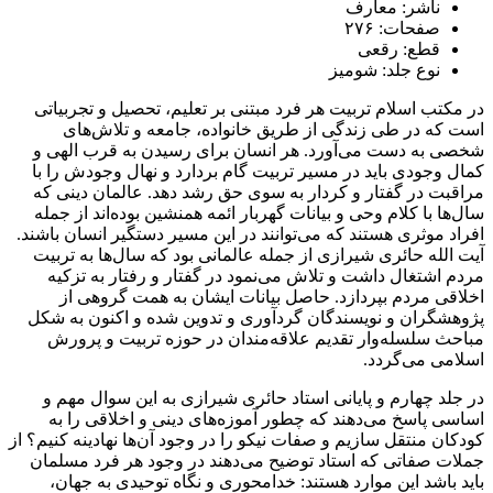
ناشر: معارف
صفحات: ۲۷۶
قطع: رقعی
نوع جلد: شومیز
در مکتب اسلام تربیت هر فرد مبتنی بر تعلیم، تحصیل و تجربیاتی
است که در طی زندگی از طریق خانواده، جامعه و تلاش‌های
شخصی به دست می‌آورد. هر انسان برای رسیدن به قرب الهی و
کمال وجودی باید در مسیر تربیت گام بردارد و نهال وجودش را با
مراقبت در گفتار و کردار به سوی حق رشد دهد. عالمان دینی که
سال‌ها با کلام وحی و بیانات گهربار ائمه همنشین بوده‌اند از جمله
افراد موثری هستند که می‌توانند در این مسیر دستگیر انسان باشند.
آیت الله حائری شیرازی از جمله عالمانی بود که سال‌ها به تربیت
مردم اشتغال داشت و تلاش می‌نمود در گفتار و رفتار به تزکیه
اخلاقی مردم بپردازد. حاصل بیانات ایشان به همت گروهی از
پژوهشگران و نویسندگان گردآوری و تدوین شده و اکنون به شکل
مباحث سلسله‌وار تقدیم علاقه‌مندان در حوزه تربیت و پرورش
اسلامی می‌گردد.
در جلد چهارم و پایانی استاد حائری شیرازی به این سوال مهم و
اساسی پاسخ می‌دهند که چطور آموزه‌های دینی و اخلاقی را به
کودکان منتقل سازیم و صفات نیکو را در وجود آن‌ها نهادینه کنیم؟ از
جملات صفاتی که استاد توضیح می‌دهند در وجود هر فرد مسلمان
باید باشد این موارد هستند: خدامحوری و نگاه توحیدی به جهان،