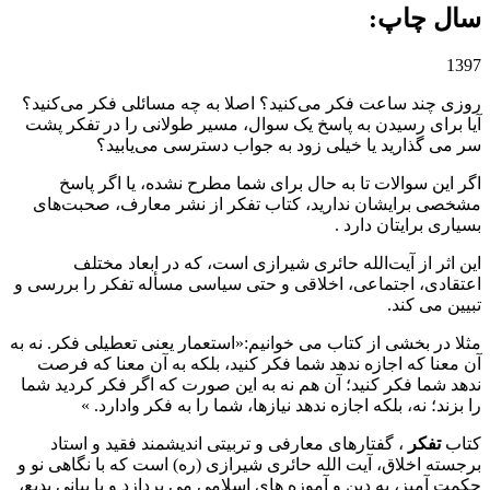
سال چاپ: ‌
1397
روزی چند ساعت فکر می‌کنید؟ اصلا به چه مسائلی فکر می‌کنید؟
آیا برای رسیدن به پاسخ یک سوال، مسیر طولانی را در تفکر پشت
سر می گذارید یا خیلی زود به جواب ‌دسترسی می‌یابید‍؟
اگر این سوالات تا به حال برای شما مطرح نشده، یا اگر پاسخ
مشخصی برایشان ندارید، کتاب تفکر از نشر معارف، صحبت‌های
بسیاری برایتان دارد .
این اثر از آیت‌الله حائری شیرازی است، که در ابعاد مختلف
اعتقادی، اجتماعی، اخلاقی و حتی سیاسی مسأله تفکر را بررسی و
تبیین می کند.
مثلا در بخشی از کتاب می خوانیم:«استعمار یعنی تعطیلی فکر. نه به
آن معنا که اجازه ندهد شما فکر کنید، بلکه به آن معنا که فرصت
ندهد شما فکر کنید؛ آن هم نه به این صورت که اگر فکر کردید شما
را بزند؛ نه، بلکه اجازه ندهد نیازها، شما را به فکر وادارد. »
کتاب
تفکر
، گفتارهای معارفی و تربیتی اندیشمند فقید و استاد
برجسته اخلاق، آیت الله حائری شیرازی (ره) است که با نگاهی نو و
حکمت آمیز، به دین و آموزه های اسلامی می پردازد و با بیانی بدیع،