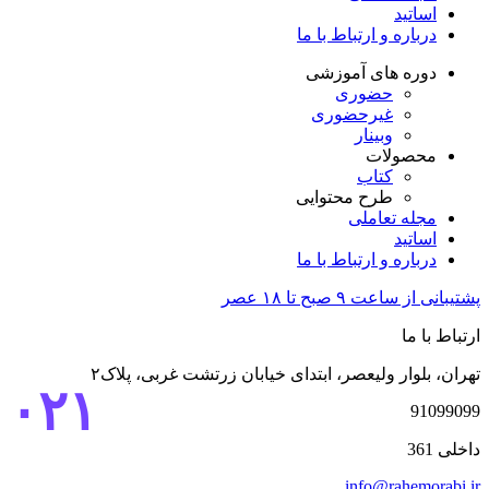
اساتید
درباره و ارتباط با ما
دوره های آموزشی
حضوری
غیرحضوری
وبینار
محصولات
کتاب
طرح محتوایی
مجله تعاملی
اساتید
درباره و ارتباط با ما
پشتیبانی از ساعت ۹ صبح تا ۱۸ عصر
ارتباط با ما
تهران، بلوار ولیعصر، ابتدای خیابان زرتشت غربی، پلاک۲
۰۲۱
91099099
داخلی 361
info@rahemorabi.ir